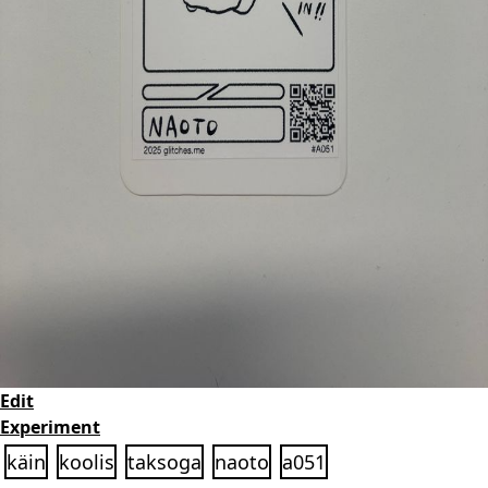
Edit
Experiment
käin
koolis
taksoga
naoto
a051